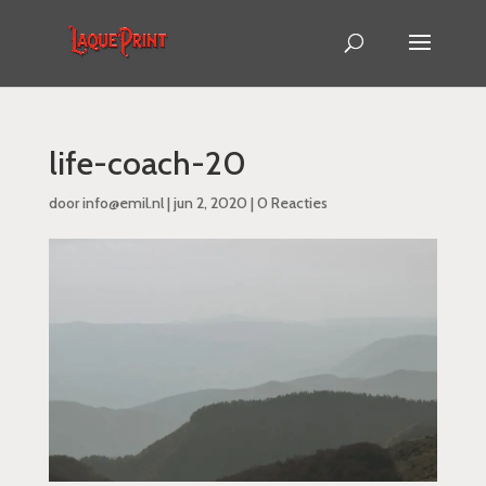
life-coach-20
door
info@emil.nl
|
jun 2, 2020
|
0 Reacties