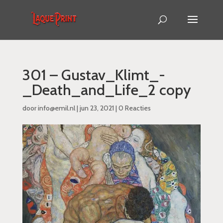
301 – Gustav_Klimt_-
_Death_and_Life_2 copy
door
info@emil.nl
|
jun 23, 2021
|
0 Reacties