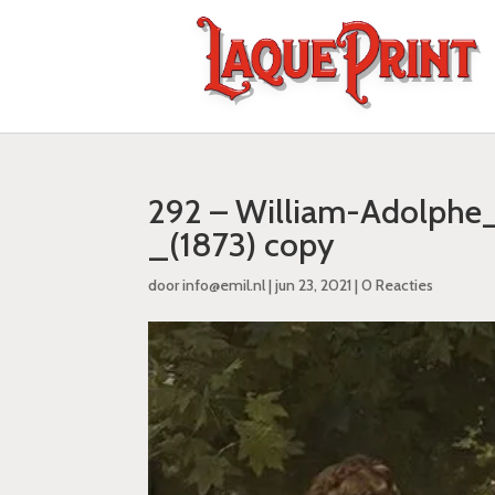
292 – William-Adolphe
_(1873) copy
door
info@emil.nl
|
jun 23, 2021
|
0 Reacties