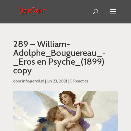
289 – William-
Adolphe_Bouguereau_-
_Eros en Psyche_(1899)
copy
door
info@emil.nl
|
jun 23, 2021
|
0 Reacties