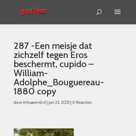
287 -Een meisje dat
zichzelf tegen Eros
beschermt, cupido –
William-
Adolphe_Bouguereau-
1880 copy
door
info@emil.nl
|
jun 23, 2021
|
0 Reacties