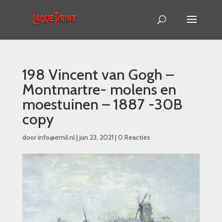
198 Vincent van Gogh –
Montmartre- molens en
moestuinen – 1887 -30B
copy
door
info@emil.nl
|
jun 23, 2021
|
0 Reacties