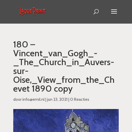
180 –
Vincent_van_Gogh_-
_The_Church_in_Auvers-
sur-
Oise,_View_from_the_Ch
evet 1890 copy
door
info@emil.nl
|
jun 23, 2021
|
0 Reacties