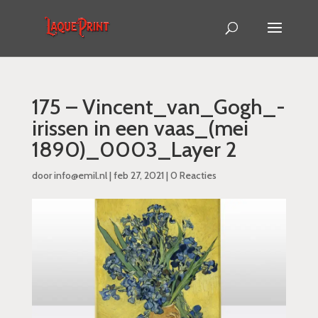
175 – Vincent_van_Gogh_-
irissen in een vaas_(mei
1890)_0003_Layer 2
door
info@emil.nl
|
feb 27, 2021
|
0 Reacties