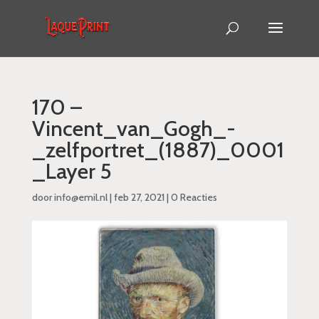
170 –
Vincent_van_Gogh_-
_zelfportret_(1887)_0001
_Layer 5
door
info@emil.nl
|
feb 27, 2021
|
0 Reacties