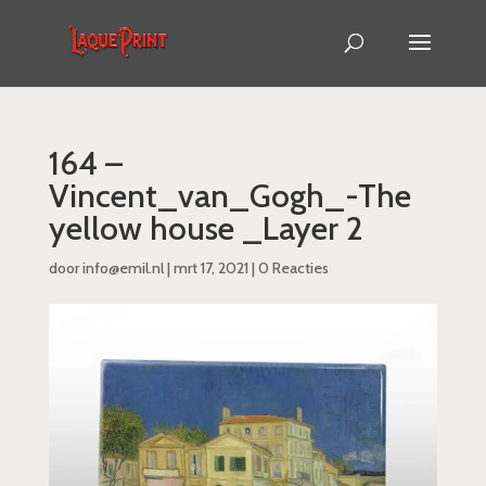
164 –
Vincent_van_Gogh_-The
yellow house _Layer 2
door
info@emil.nl
|
mrt 17, 2021
|
0 Reacties