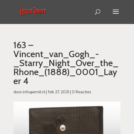
163 –
Vincent_van_Gogh_-
_Starry_Night_Over_the_
Rhone_(1888)_0001_Lay
er 4
door
info@emil.nl
|
feb 27, 2021
|
0 Reacties