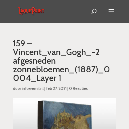
159 –
Vincent_van_Gogh_-2
afgesneden
zonnebloemen_(1887)_0
004_Layer 1
door
info@emil.nl
|
feb 27, 2021
|
0 Reacties