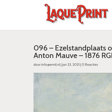
096 – Ezelstandplaats o
Anton Mauve – 1876 RG
door
info@emil.nl
|
jun 23, 2021
|
0 Reacties