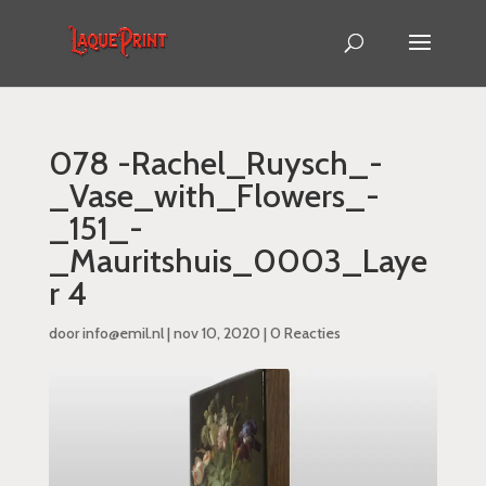
078 -Rachel_Ruysch_-
_Vase_with_Flowers_-
_151_-
_Mauritshuis_0003_Laye
r 4
door
info@emil.nl
|
nov 10, 2020
|
0 Reacties