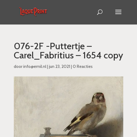
076-2F -Puttertje –
Carel_Fabritius – 1654 copy
door
info@emil.nl
|
jun 23, 2021
|
0 Reacties