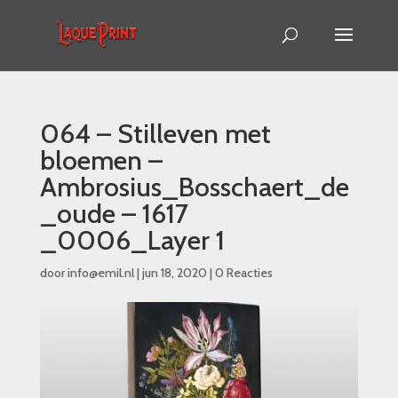
064 – Stilleven met
bloemen –
Ambrosius_Bosschaert_de
_oude – 1617
_0006_Layer 1
door
info@emil.nl
|
jun 18, 2020
|
0 Reacties