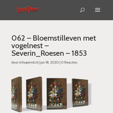
062 – Bloemstilleven met
vogelnest –
Severin_Roesen – 1853
door
info@emil.nl
|
jun 18, 2020
|
0 Reacties