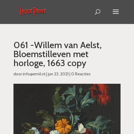
061 -Willem van Aelst,
Bloemstilleven met
horloge, 1663 copy
door
info@emil.nl
|
jun 23, 2021
|
0 Reacties