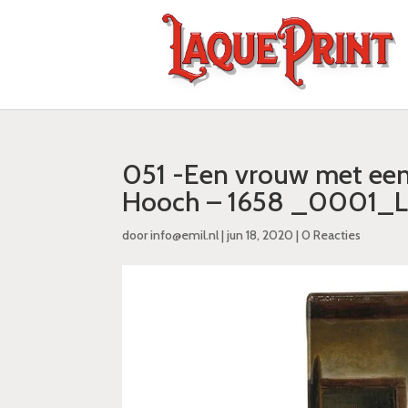
051 -Een vrouw met een 
Hooch – 1658 _0001_L
door
info@emil.nl
|
jun 18, 2020
|
0 Reacties