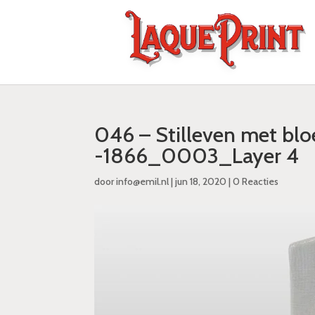
046 – Stilleven met blo
-1866_0003_Layer 4
door
info@emil.nl
|
jun 18, 2020
|
0 Reacties