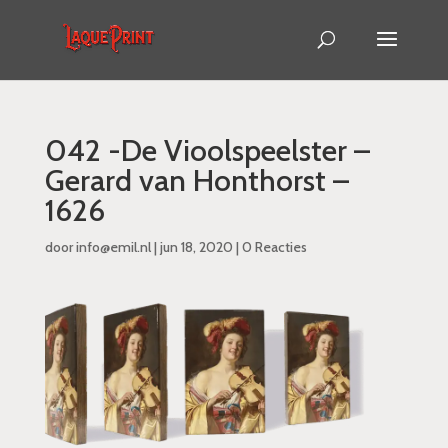
042 -De Vioolspeelster –
Gerard van Honthorst –
1626
door
info@emil.nl
|
jun 18, 2020
|
0 Reacties