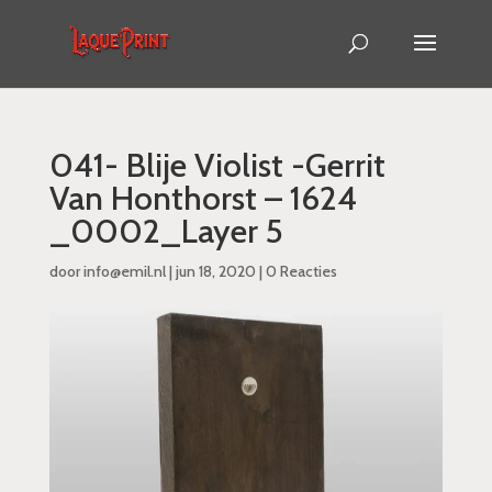
041- Blije Violist -Gerrit
Van Honthorst – 1624
_0002_Layer 5
door
info@emil.nl
|
jun 18, 2020
|
0 Reacties