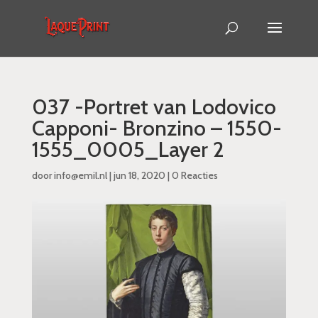
037 -Portret van Lodovico
Capponi- Bronzino – 1550-
1555_0005_Layer 2
door
info@emil.nl
|
jun 18, 2020
|
0 Reacties