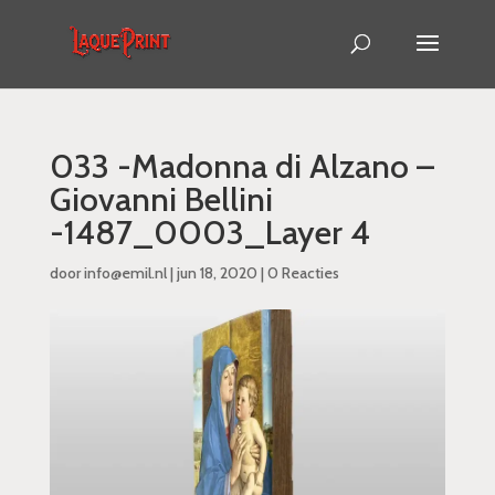
033 -Madonna di Alzano –
Giovanni Bellini
-1487_0003_Layer 4
door
info@emil.nl
|
jun 18, 2020
|
0 Reacties