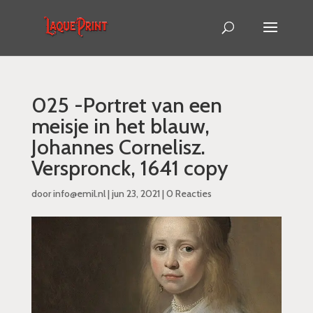
025 -Portret van een
meisje in het blauw,
Johannes Cornelisz.
Verspronck, 1641 copy
door
info@emil.nl
|
jun 23, 2021
|
0 Reacties