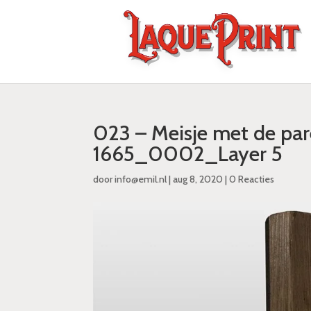
023 – Meisje met de pa
1665_0002_Layer 5
door
info@emil.nl
|
aug 8, 2020
|
0 Reacties