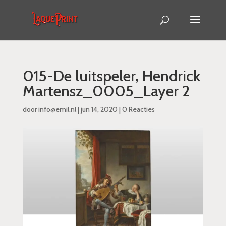
015-De luitspeler, Hendrick
Martensz_0005_Layer 2
door
info@emil.nl
|
jun 14, 2020
|
0 Reacties