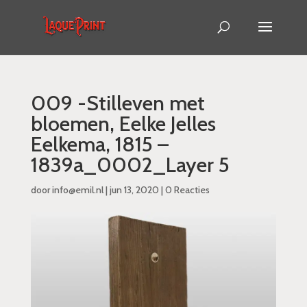
009 -Stilleven met
bloemen, Eelke Jelles
Eelkema, 1815 –
1839a_0002_Layer 5
door
info@emil.nl
|
jun 13, 2020
|
0 Reacties