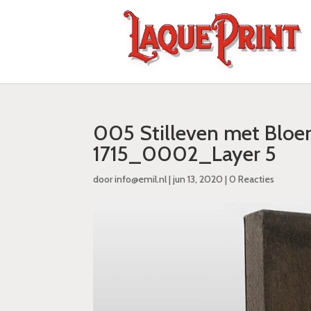
005 Stilleven met Bloe
1715_0002_Layer 5
door
info@emil.nl
|
jun 13, 2020
|
0 Reacties