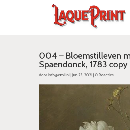
004 – Bloemstilleven me
Spaendonck, 1783 copy
door
info@emil.nl
|
jun 23, 2021
|
0 Reacties