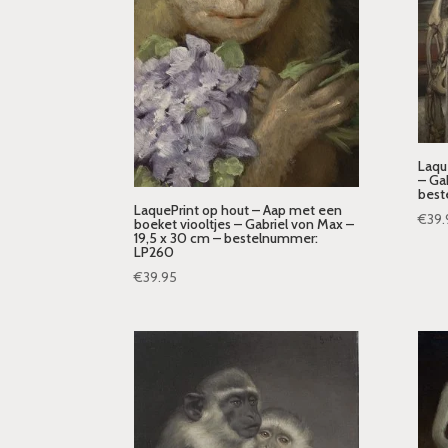
Laqu
– Ga
best
LaquePrint op hout – Aap met een
€
39.
boeket viooltjes – Gabriel von Max –
19,5 x 30 cm – bestelnummer:
LP260
€
39.95