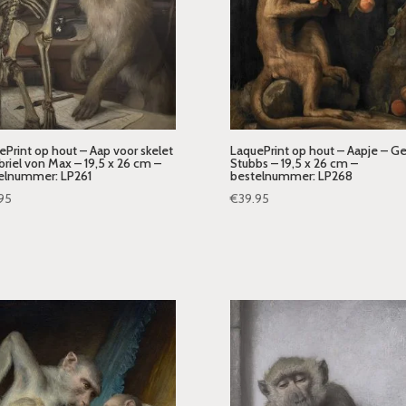
ePrint op hout – Aap voor skelet
LaquePrint op hout – Aapje – G
briel von Max – 19,5 x 26 cm –
Stubbs – 19,5 x 26 cm –
elnummer: LP261
bestelnummer: LP268
95
€
39.95