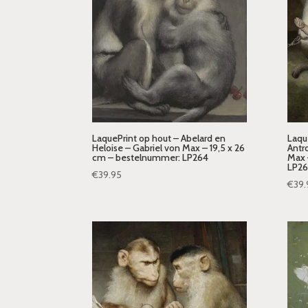
LaquePrint op hout – Abelard en
Laqu
Heloise – Gabriel von Max – 19,5 x 26
Antr
cm – bestelnummer: LP264
Max 
LP26
€
39.95
€
39.