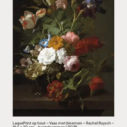
LaquePrint op hout – Vaas met bloemen – Rachel Ruysch –
19,5 x 30 cm – bestelnummer: LP078