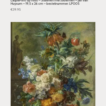
LaquePrint op hout – Stilleven met bloemen – Jan van
Huysum – 19,5 x 26 cm – bestelnummer: LP005
€
39.95