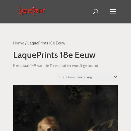
Home
/ LaquePrints 18e Eeuw
LaquePrints 18e Eeuw
Resultaat 1–9 van de 11 resultaten wordt getoond