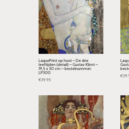
LaquePrint op hout – De drie
Laqu
leeftijden (detail) – Gustav Klimt –
Gust
19,5 x 30 cm – bestelnummer:
best
LP300
€
39.
€
39.95