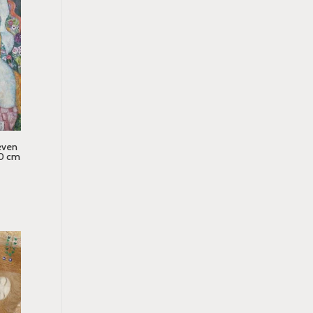
even
30 cm