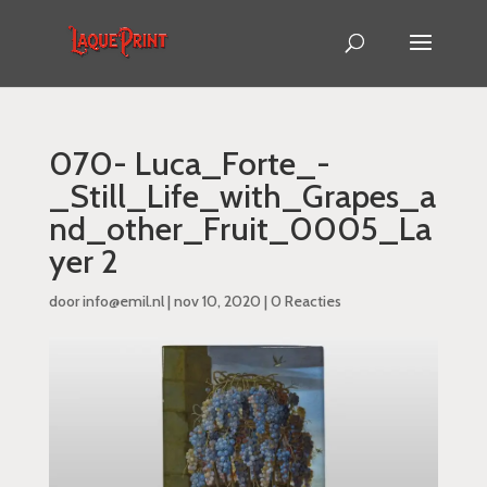
070- Luca_Forte_-
_Still_Life_with_Grapes_a
nd_other_Fruit_0005_La
yer 2
door
info@emil.nl
|
nov 10, 2020
|
0 Reacties