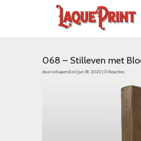
068 – Stilleven met Bl
door
info@emil.nl
|
jun 18, 2020
|
0 Reacties