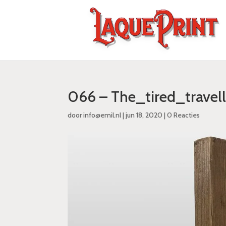
066 – The_tired_trave
door
info@emil.nl
|
jun 18, 2020
|
0 Reacties