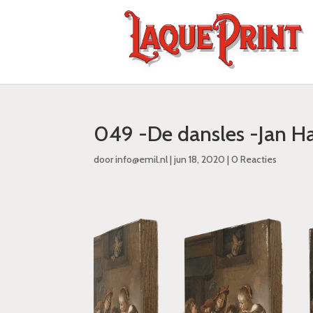
049 -De dansles -Jan H
door
info@emil.nl
|
jun 18, 2020
|
0 Reacties