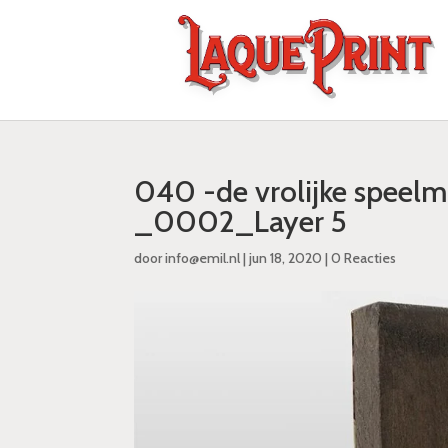
040 -de vrolijke speelm
_0002_Layer 5
door
info@emil.nl
|
jun 18, 2020
|
0 Reacties