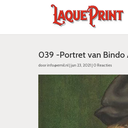
039 -Portret van Bindo A
door
info@emil.nl
|
jun 23, 2021
|
0 Reacties